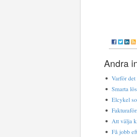
Andra i
Varför det 
Smarta lö
Elcykel so
Fakturaför
Att välja k
Få jobb ef