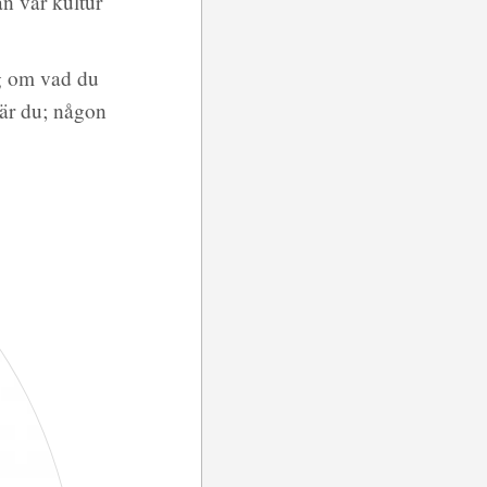
n vår kultur
ng om vad du
 är du; någon