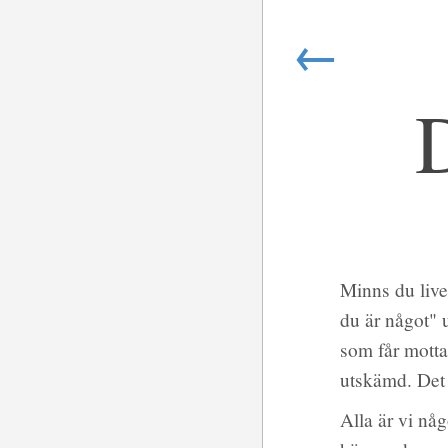
←
Minns du live
du är något" 
som får motta
utskämd. Det ä
Alla är vi nå