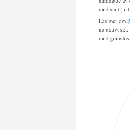
hämmade av de
med start jus
J
Läs mer om
nu aktivt ska 
med gränslös 