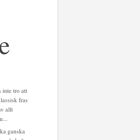
e
nte tro att
lassisk fras
v allt
nu...
nska ganska