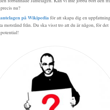
n förbannade Jantelagen. Kan vi inte jobba bort den frå
t precis nu?
antelagen på Wikipedia
för att skapa dig en uppfattni
ta motstånd från. Du ska visst tro att du är någon, för det
potential!